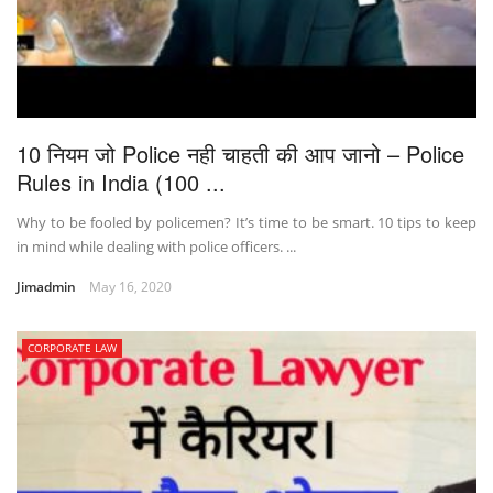
10 नियम जो Police नही चाहती की आप जानो – Police
Rules in India (100 ...
Why to be fooled by policemen? It’s time to be smart. 10 tips to keep
in mind while dealing with police officers. ...
Jimadmin
May 16, 2020
CORPORATE LAW