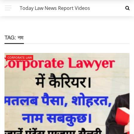
Today Law News Report Videos
TAG:
नम
CORPORATE LAW